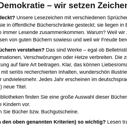
Demokratie – wir setzen Zeiche
tdeckt?
Unsere Lesezeichen mit verschiedenen Sprüche
e in öffentliche Bücherschränke gesteckt; sie liegen in 
o immer Lesende zusammenkommen. Warum? Weil wir
sen von guten Büchern sowieso und weil wir Freude ber
Büchern verstehen?
Das sind Werke – egal ob Belletrist
rmationen, Verschwörungen oder Hetze verbreiten. Die zu
ung auf faire Art beitragen. Klar, das können Liebesrom
mit seriös recherchierten Inhalten, wunderschön illustri
ur undvielesmehr. Jedes Jahr erscheinen im deutschspr
 neue Titel.
bibliotheken finden Sie eine große Auswahl dieser Bücher
e Kindern vor.
n Sie Bücher bzw. Buchgutscheine.
 den oben genannten Kriterien) so wichtig?
Lesen tra